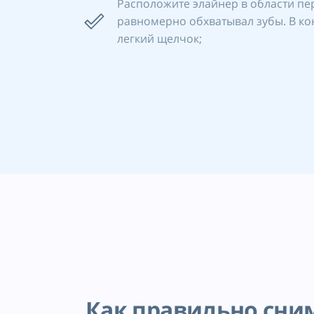
Расположите элайнер в области пере
равномерно обхватывал зубы. В кон
легкий щелчок;
Как правильно сни