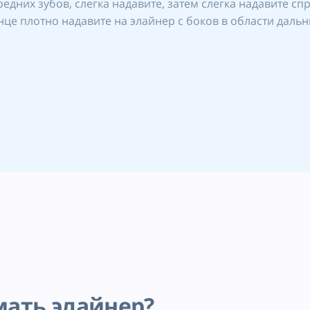
дних зубов, слегка надавите, затем слегка надавите спр
це плотно надавите на элайнер с боков в области даль
мать элайнер?